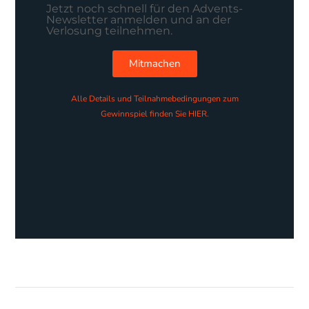
Jetzt noch schnell für den Advents-
Newsletter anmelden und an der
Verlosung teilnehmen.
Mitmachen
Alle Details und
Teilnahmebedingungen
zum
Gewinnspiel finden Sie HIER
.