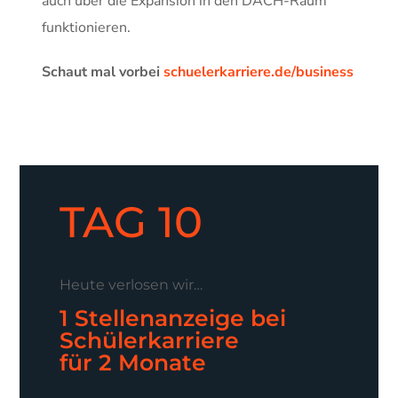
auch über die Expansion in den DACH-Raum
funktionieren.
Schaut mal vorbei
schuelerkarriere.de/business
TAG 10
Heute verlosen wir…
1 Stellenanzeige bei
Schülerkarriere
für 2 Monate